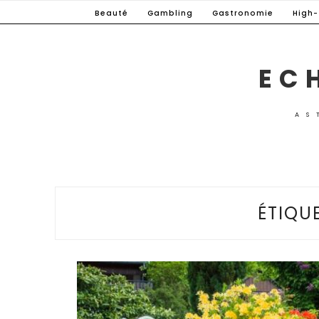
Skip
Beauté
Gambling
Gastronomie
High
to
content
EC
AS
ÉTIQUE