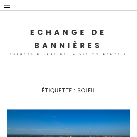
Skip
to
content
ECHANGE DE
BANNIÈRES
ASTUCES DIVERS DE LA VIE COURANTE !
ÉTIQUETTE :
SOLEIL