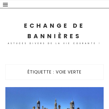
Skip
to
content
ECHANGE DE
BANNIÈRES
ASTUCES DIVERS DE LA VIE COURANTE !
ÉTIQUETTE :
VOIE VERTE