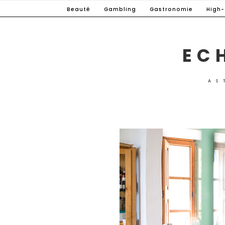
Skip
Beauté
Gambling
Gastronomie
High
to
content
EC
AS