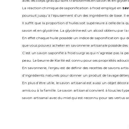
avec les corps gras qui sont transformés en savon et en glycéri
La réaction chimique de saponification à froid employé en
sav
poursuit jusqu’à l’épuisement d’un des ingrédients de base. Il es
Il suffit que la proportion d’huiles soit supérieure à celle de l
savon et en glycérine. La glycérine est un alcool obtenu par la 
En effet chaque huile possède un indice de saponification qui do
que vous pouvez acheter en savonnerie artisanale possède des p
C’est un savon saponifié à froid surgras qui n’agresse pas la p
peau. Le beurre de Karité est connu pour ses propriétés adouciss
En savonnerie, l’enjeu est de définir des recettes de savons ar
d’ingrédients naturels pour donner un produit de lavage déter
En plus d’être utile, le savon artisanal est aussi un objet décor
amis ou à la famille. Le savon artisanal convient à tous les ty
savon artisanal avec du miel qui est reconnu pour ses vertus a
Navigation