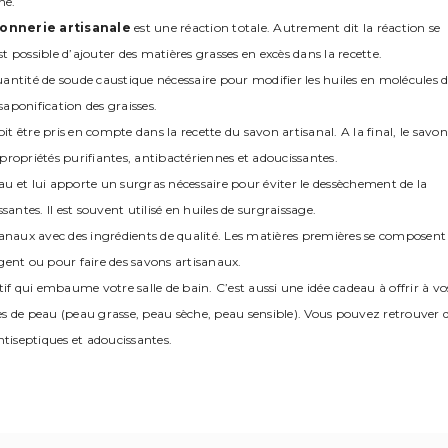
ne.
onnerie artisanale
est une réaction totale. Autrement dit la réaction se
t possible d’ajouter des matières grasses en excès dans la recette.
a quantité de soude caustique nécessaire pour modifier les huiles en molécules 
saponification des graisses.
it être pris en compte dans la recette du savon artisanal. A la final, le savon
ropriétés purifiantes, antibactériennes et adoucissantes.
eau et lui apporte un surgras nécessaire pour éviter le dessèchement de la
antes. Il est souvent utilisé en huiles de surgraissage.
tisanaux avec des ingrédients de qualité. Les matières premières se composent
gent ou pour faire des savons artisanaux.
atif qui embaume votre salle de bain. C’est aussi une idée cadeau à offrir à vo
pes de peau (peau grasse, peau sèche, peau sensible). Vous pouvez retrouver 
ntiseptiques et adoucissantes.